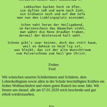
Lebkuchen backen hoch im Ofen, 
sie duften süß und warm nach Zimt, 
ein Glühwein noch und auf dem Sofa 
man nun den Lieblingsplatz einnimmt.  
Schon naht heran der Heiligabend, 
im Kerzenschein das Bäumchen steht, 
man wähnt die Rene draußen traben, 
derweil der Winterwind kalt weht.   
Schnee gibt’s zwar keinen, doch das stört kaum, 
weil es daheim so heim’lig ist, 
was bleibt, das ist der alte Wunschtraum 
vom Pulverschnee zum heil’gen Christ.  
Frohes
Fest!
Wir wünschen unseren Schülerinnen und Schülern, dem
Lehrerkollegium sowie allen in der Schule beschäftigten Kräften ein
frohes Weihnachtsfest und einen guten Rutsch ins neue Jahr. Wir
freuen uns darauf, alle am 07.01.2020 reich beschenkt und gut
erholt wiederzusehen.
Ein