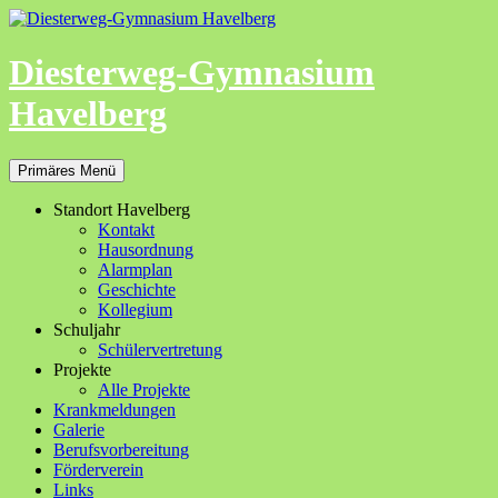
Zum
Inhalt
springen
Diesterweg-Gymnasium
Havelberg
Suchen
Primäres Menü
Standort Havelberg
Kontakt
Hausordnung
Alarmplan
Geschichte
Kollegium
Schuljahr
Schülervertretung
Projekte
Alle Projekte
Krankmeldungen
Galerie
Berufsvorbereitung
Förderverein
Links