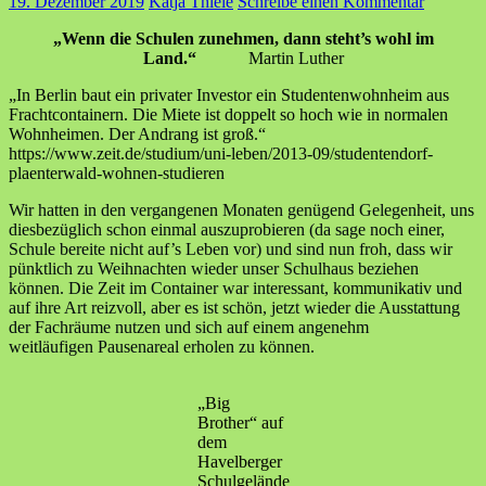
19. Dezember 2019
Katja Thiele
Schreibe einen Kommentar
„Wenn die Schulen zunehmen, dann steht’s wohl im
Land.“
Martin Luther
„In Berlin baut ein privater Investor ein Studentenwohnheim aus
Frachtcontainern. Die Miete ist doppelt so hoch wie in normalen
Wohnheimen. Der Andrang ist groß.“
https://www.zeit.de/studium/uni-leben/2013-09/studentendorf-
plaenterwald-wohnen-studieren
Wir hatten in den vergangenen Monaten genügend Gelegenheit, uns
diesbezüglich schon einmal auszuprobieren (da sage noch einer,
Schule bereite nicht auf’s Leben vor) und sind nun froh, dass wir
pünktlich zu Weihnachten wieder unser Schulhaus beziehen
können. Die Zeit im Container war interessant, kommunikativ und
auf ihre Art reizvoll, aber es ist schön, jetzt wieder die Ausstattung
der Fachräume nutzen und sich auf einem angenehm
weitläufigen Pausenareal erholen zu können.
„Big
Brother“ auf
dem
Havelberger
Schulgelände