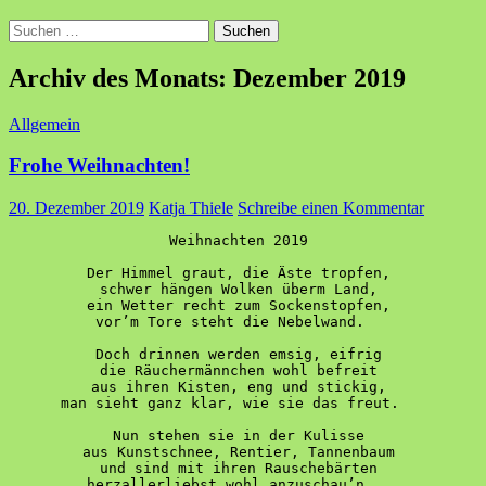
Suchen
nach:
Archiv des Monats: Dezember 2019
Allgemein
Frohe Weihnachten!
20. Dezember 2019
Katja Thiele
Schreibe einen Kommentar
Weihnachten 2019 
Der Himmel graut, die Äste tropfen, 
schwer hängen Wolken überm Land, 
ein Wetter recht zum Sockenstopfen, 
vor’m Tore steht die Nebelwand.   
Doch drinnen werden emsig, eifrig 
die Räuchermännchen wohl befreit 
aus ihren Kisten, eng und stickig, 
man sieht ganz klar, wie sie das freut.   
Nun stehen sie in der Kulisse 
aus Kunstschnee, Rentier, Tannenbaum 
und sind mit ihren Rauschebärten 
herzallerliebst wohl anzuschau’n.   