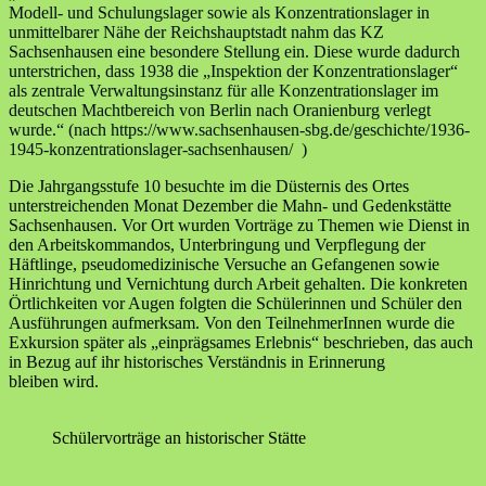
Modell- und Schulungslager sowie als Konzentrationslager in
unmittelbarer Nähe der Reichshauptstadt nahm das KZ
Sachsenhausen eine besondere Stellung ein. Diese wurde dadurch
unterstrichen, dass 1938 die „Inspektion der Konzentrationslager“
als zentrale Verwaltungsinstanz für alle Konzentrationslager im
deutschen Machtbereich von Berlin nach Oranienburg verlegt
wurde.“ (nach https://www.sachsenhausen-sbg.de/geschichte/1936-
1945-konzentrationslager-sachsenhausen/ )
Die Jahrgangsstufe 10 besuchte im die Düsternis des Ortes
unterstreichenden Monat Dezember die Mahn- und Gedenkstätte
Sachsenhausen. Vor Ort wurden Vorträge zu Themen wie Dienst in
den Arbeitskommandos, Unterbringung und Verpflegung der
Häftlinge, pseudomedizinische Versuche an Gefangenen sowie
Hinrichtung und Vernichtung durch Arbeit gehalten. Die konkreten
Örtlichkeiten vor Augen folgten die Schülerinnen und Schüler den
Ausführungen aufmerksam. Von den TeilnehmerInnen wurde die
Exkursion später als „einprägsames Erlebnis“ beschrieben, das auch
in Bezug auf ihr historisches Verständnis in Erinnerung
bleiben wird.
Schülervorträge an historischer Stätte