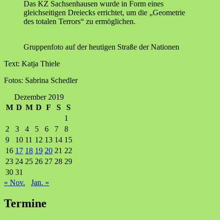
Das KZ Sachsenhausen wurde in Form eines
gleichseitigen Dreiecks errichtet, um die „Geometrie
des totalen Terrors“ zu ermöglichen.
Gruppenfoto auf der heutigen Straße der Nationen
Text: Katja Thiele
Fotos: Sabrina Schedler
Dezember 2019
M
D
M
D
F
S
S
1
2
3
4
5
6
7
8
9
10
11
12
13
14
15
16
17
18
19
20
21
22
23
24
25
26
27
28
29
30
31
« Nov.
Jan. »
Termine