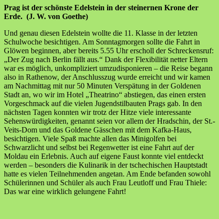
Prag ist der schönste Edelstein in der steinernen Krone der
Erde. (J. W. von Goethe)
Und genau diesen Edelstein wollte die 11. Klasse in der letzten
Schulwoche besichtigen. Am Sonntagmorgen sollte die Fahrt in
Glöwen beginnen, aber bereits 5.55 Uhr erscholl der Schreckensruf:
„Der Zug nach Berlin fällt aus.“ Dank der Flexibilität netter Eltern
war es möglich, unkompliziert umzudisponieren – die Reise begann
also in Rathenow, der Anschlusszug wurde erreicht und wir kamen
am Nachmittag mit nur 50 Minuten Verspätung in der Goldenen
Stadt an, wo wir im Hotel „Theatrino“ abstiegen, das einen ersten
Vorgeschmack auf die vielen Jugendstilbauten Prags gab. In den
nächsten Tagen konnten wir trotz der Hitze viele interessante
Sehenswürdigkeiten, genannt seien vor allem der Hradschin, der St.-
Veits-Dom und das Goldene Gässchen mit dem Kafka-Haus,
besichtigen. Viele Spaß machte allen das Minigolfen bei
Schwarzlicht und selbst bei Regenwetter ist eine Fahrt auf der
Moldau ein Erlebnis. Auch auf eigene Faust konnte viel entdeckt
werden – besonders die Kulinarik in der tschechischen Hauptstadt
hatte es vielen Teilnehmenden angetan. Am Ende befanden sowohl
Schülerinnen und Schüler als auch Frau Leutloff und Frau Thiele:
Das war eine wirklich gelungene Fahrt!