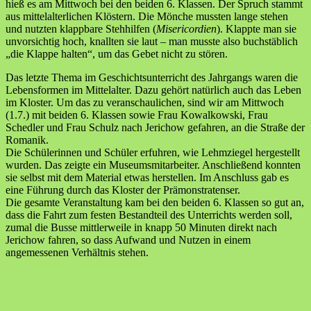
hieß es am Mittwoch bei den beiden 6. Klassen. Der Spruch stammt
aus mittelalterlichen Klöstern. Die Mönche mussten lange stehen
und nutzten klappbare Stehhilfen (
Misericordien
). Klappte man sie
unvorsichtig hoch, knallten sie laut – man musste also buchstäblich
„die Klappe halten“, um das Gebet nicht zu stören.
Das letzte Thema im Geschichtsunterricht des Jahrgangs waren die
Lebensformen im Mittelalter. Dazu gehört natürlich auch das Leben
im Kloster. Um das zu veranschaulichen, sind wir am Mittwoch
(1.7.) mit beiden 6. Klassen sowie Frau Kowalkowski, Frau
Schedler und Frau Schulz nach Jerichow gefahren, an die Straße der
Romanik.
Die Schülerinnen und Schüler erfuhren, wie Lehmziegel hergestellt
wurden. Das zeigte ein Museumsmitarbeiter. Anschließend konnten
sie selbst mit dem Material etwas herstellen. Im Anschluss gab es
eine Führung durch das Kloster der Prämonstratenser.
Die gesamte Veranstaltung kam bei den beiden 6. Klassen so gut an,
dass die Fahrt zum festen Bestandteil des Unterrichts werden soll,
zumal die Busse mittlerweile in knapp 50 Minuten direkt nach
Jerichow fahren, so dass Aufwand und Nutzen in einem
angemessenen Verhältnis stehen.