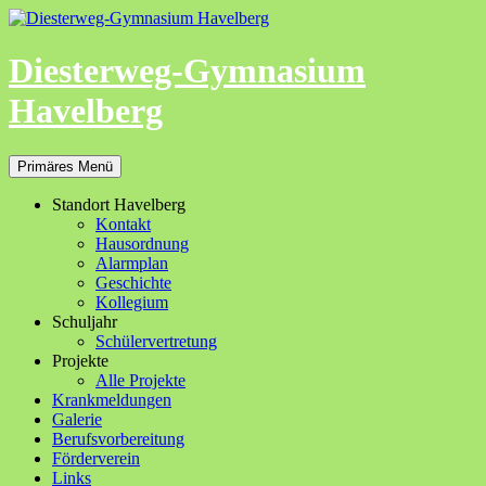
Zum
Inhalt
springen
Diesterweg-Gymnasium
Havelberg
Suchen
Primäres Menü
Standort Havelberg
Kontakt
Hausordnung
Alarmplan
Geschichte
Kollegium
Schuljahr
Schülervertretung
Projekte
Alle Projekte
Krankmeldungen
Galerie
Berufsvorbereitung
Förderverein
Links