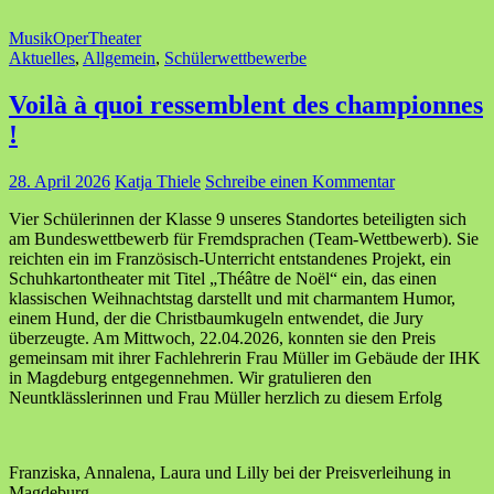
Musik
Oper
Theater
Aktuelles
,
Allgemein
,
Schülerwettbewerbe
Voilà à quoi ressemblent des championnes
!
28. April 2026
Katja Thiele
Schreibe einen Kommentar
Vier Schülerinnen der Klasse 9 unseres Standortes beteiligten sich
am Bundeswettbewerb für Fremdsprachen (Team-Wettbewerb). Sie
reichten ein im Französisch-Unterricht entstandenes Projekt, ein
Schuhkartontheater mit Titel „Théâtre de Noël“ ein, das einen
klassischen Weihnachtstag darstellt und mit charmantem Humor,
einem Hund, der die Christbaumkugeln entwendet, die Jury
überzeugte. Am Mittwoch, 22.04.2026, konnten sie den Preis
gemeinsam mit ihrer Fachlehrerin Frau Müller im Gebäude der IHK
in Magdeburg entgegennehmen. Wir gratulieren den
Neuntklässlerinnen und Frau Müller herzlich zu diesem Erfolg
Franziska, Annalena, Laura und Lilly bei der Preisverleihung in
Magdeburg