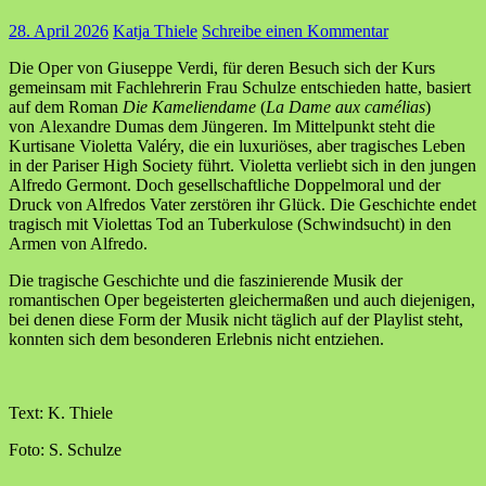
28. April 2026
Katja Thiele
Schreibe einen Kommentar
Die Oper von Giuseppe Verdi, für deren Besuch sich der Kurs
gemeinsam mit Fachlehrerin Frau Schulze entschieden hatte, basiert
auf dem Roman
Die Kameliendame
(
La Dame aux camélias
)
von Alexandre Dumas dem Jüngeren.
Im Mittelpunkt steht die
Kurtisane Violetta Valéry, die ein luxuriöses, aber tragisches Leben
in der Pariser High Society führt.
Violetta verliebt sich in den jungen
Alfredo Germont. Doch gesellschaftliche Doppelmoral und der
Druck von Alfredos Vater zerstören ihr Glück.
Die Geschichte endet
tragisch mit Violettas Tod an Tuberkulose (Schwindsucht) in den
Armen von Alfredo.
Die tragische Geschichte und die faszinierende Musik der
romantischen Oper begeisterten gleichermaßen und auch diejenigen,
bei denen diese Form der Musik nicht täglich auf der Playlist steht,
konnten sich dem besonderen Erlebnis nicht entziehen.
Text: K. Thiele
Foto: S. Schulze