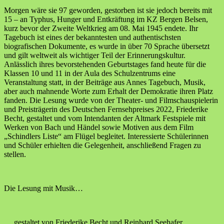
Morgen wäre sie 97 geworden, gestorben ist sie jedoch bereits mit
15 – an Typhus, Hunger und Entkräftung im KZ Bergen Belsen,
kurz bevor der Zweite Weltkrieg am 08. Mai 1945 endete. Ihr
Tagebuch ist eines der bekanntesten und authentischsten
biografischen Dokumente, es wurde in über 70 Sprache übersetzt
und gilt weltweit als wichtiger Teil der Erinnerungskultur.
Anlässlich ihres bevorstehenden Geburtstages fand heute für die
Klassen 10 und 11 in der Aula des Schulzentrums eine
Veranstaltung statt, in der Beiträge aus Annes Tagebuch, Musik,
aber auch mahnende Worte zum Erhalt der Demokratie ihren Platz
fanden. Die Lesung wurde von der Theater- und Filmschauspielerin
und Preisträgerin des Deutschen Fernsehpreises 2022, Friederike
Becht, gestaltet und vom Intendanten der Altmark Festspiele mit
Werken von Bach und Händel sowie Motiven aus dem Film
„Schindlers Liste“ am Flügel begleitet. Interessierte Schülerinnen
und Schüler erhielten die Gelegenheit, anschließend Fragen zu
stellen.
Die Lesung mit Musik…
… gestaltet von Friederike Becht und Reinhard Seehafer…