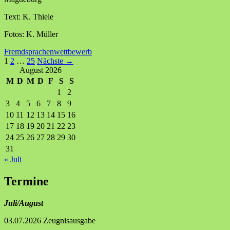
Text: K. Thiele
Fotos: K. Müller
Fremdsprachenwettbewerb
Beitragsnavigation
1
2
…
25
Nächste →
August 2026
M
D
M
D
F
S
S
1
2
3
4
5
6
7
8
9
10
11
12
13
14
15
16
17
18
19
20
21
22
23
24
25
26
27
28
29
30
31
« Juli
Termine
Juli/August
03.07.2026 Zeugnisausgabe