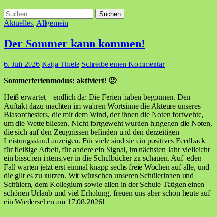
Suchen
nach:
Aktuelles
,
Allgemein
Der Sommer kann kommen!
6. Juli 2026
Katja Thiele
Schreibe einen Kommentar
Sommerferienmodus: aktiviert! 🙂
Heiß erwartet – endlich da: Die Ferien haben begonnen. Den
Auftakt dazu machten im wahren Wortsinne die Akteure unseres
Blasorchesters, die mit dem Wind, der ihnen die Noten fortwehte,
um die Wette bliesen. Nicht fortgeweht wurden hingegen die Noten,
die sich auf den Zeugnissen befinden und den derzeitigen
Leistungsstand anzeigen. Für viele sind sie ein positives Feedback
für fleißige Arbeit, für andere ein Signal, im nächsten Jahr vielleicht
ein bisschen intensiver in die Schulbücher zu schauen. Auf jeden
Fall warten jetzt erst einmal knapp sechs freie Wochen auf alle, und
die gilt es zu nutzen. Wir wünschen unseren Schülerinnen und
Schülern, dem Kollegium sowie allen in der Schule Tätigen einen
schönen Urlaub und viel Erholung, freuen uns aber schon heute auf
ein Wiedersehen am 17.08.2026!