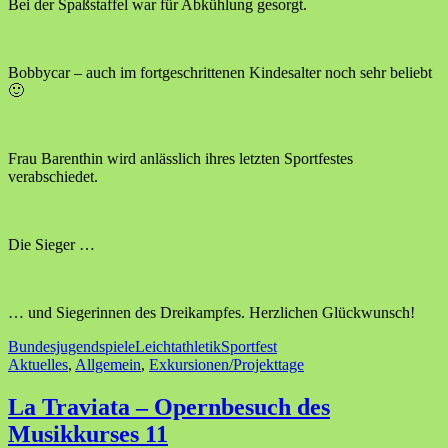
Bei der Spaßstaffel war für Abkühlung gesorgt.
Bobbycar – auch im fortgeschrittenen Kindesalter noch sehr beliebt
🙂
Frau Barenthin wird anlässlich ihres letzten Sportfestes
verabschiedet.
Die Sieger …
… und Siegerinnen des Dreikampfes. Herzlichen Glückwunsch!
Bundesjugendspiele
Leichtathletik
Sportfest
Aktuelles
,
Allgemein
,
Exkursionen/Projekttage
La Traviata – Opernbesuch des
Musikkurses 11