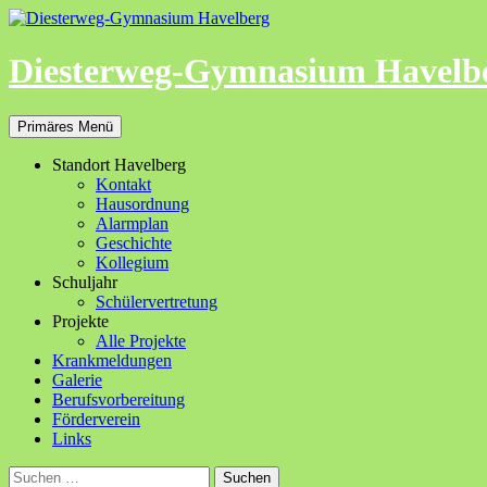
Zum
Inhalt
springen
Diesterweg-Gymnasium Havelb
Suchen
Primäres Menü
Standort Havelberg
Kontakt
Hausordnung
Alarmplan
Geschichte
Kollegium
Schuljahr
Schülervertretung
Projekte
Alle Projekte
Krankmeldungen
Galerie
Berufsvorbereitung
Förderverein
Links
Suchen