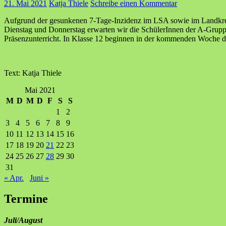
21. Mai 2021
Katja Thiele
Schreibe einen Kommentar
Aufgrund der gesunkenen 7-Tage-Inzidenz im LSA sowie im Landkreis
Dienstag und Donnerstag erwarten wir die SchülerInnen der A-Gruppe,
Präsenzunterricht. In Klasse 12 beginnen in der kommenden Woche di
Text: Katja Thiele
Mai 2021
M
D
M
D
F
S
S
1
2
3
4
5
6
7
8
9
10
11
12
13
14
15
16
17
18
19
20
21
22
23
24
25
26
27
28
29
30
31
« Apr.
Juni »
Termine
Juli/August