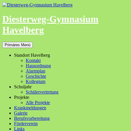
Zum
Inhalt
springen
Diesterweg-Gymnasium
Havelberg
Suchen
Primäres Menü
Standort Havelberg
Kontakt
Hausordnung
Alarmplan
Geschichte
Kollegium
Schuljahr
Schülervertretung
Projekte
Alle Projekte
Krankmeldungen
Galerie
Berufsvorbereitung
Förderverein
Links