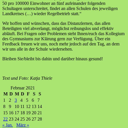
50 pro 100000 Einwohner an fünf aufeinander folgenden
Schultagen unterschreitet, findet an allen Schulen des jeweiligen
Landkreises (…) wieder Regelbetrieb statt.“
Wir hoffen und wünschen, dass das Distanzlernen, das allen
Beteiligten viel abverlangt, möglichst reibungslos und effektiv
abläuft. Bei Fragen oder Problemen steht Ihnen/euch das Kollegium
des Gymnasiums zur Klärung gern zur Verfügung. Über ein
Feedback freuen wir uns, noch mehr jedoch auf den Tag, an dem
wir uns alle in der Schule wiedersehen.
Bleiben Sie/bleibt bis dahin und darüber hinaus gesund!
Text und Foto: Katja Thiele
Februar 2021
M
D
M
D
F
S
S
1
2
3
4
5
6
7
8
9
10
11
12
13
14
15
16
17
18
19
20
21
22
23
24
25
26
27
28
« Jan.
März »