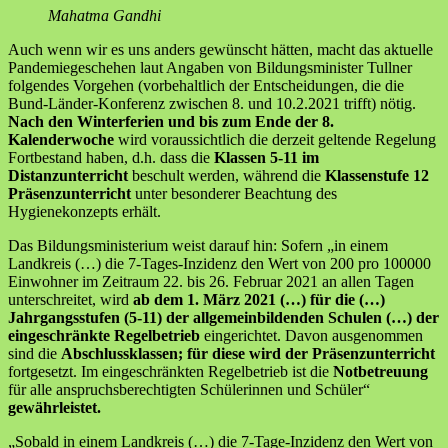
Mahatma Gandhi
Auch wenn wir es uns anders gewünscht hätten, macht das aktuelle
Pandemiegeschehen laut Angaben von Bildungsminister Tullner
folgendes Vorgehen (vorbehaltlich der Entscheidungen, die die
Bund-Länder-Konferenz zwischen 8. und 10.2.2021 trifft) nötig.
Nach den Winterferien und bis zum Ende der 8.
Kalenderwoche
wird voraussichtlich die derzeit geltende Regelung
Fortbestand haben, d.h. dass die
Klassen 5-11 im
Distanzunterricht
beschult werden, während die
Klassenstufe 12
Präsenzunterricht
unter besonderer Beachtung des
Hygienekonzepts erhält.
Das Bildungsministerium weist darauf hin: Sofern „in einem
Landkreis (…) die 7-Tages-Inzidenz den Wert von 200 pro 100000
Einwohner im Zeitraum 22. bis 26. Februar 2021 an allen Tagen
unterschreitet, wird
ab dem 1. März 2021 (…) für die (…)
Jahrgangsstufen (5-11) der allgemeinbildenden Schulen (…) der
eingeschränkte Regelbetrieb
eingerichtet. Davon ausgenommen
sind die
Abschlussklassen; für diese wird der Präsenzunterricht
fortgesetzt. Im eingeschränkten Regelbetrieb ist die
Notbetreuung
für alle anspruchsberechtigten Schülerinnen und Schüler“
gewährleistet.
„Sobald in einem Landkreis (…) die 7-Tage-Inzidenz den Wert von