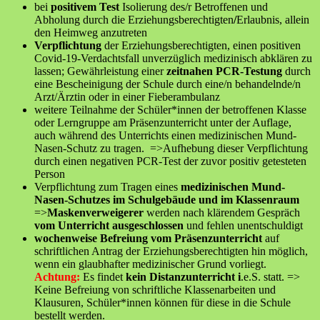
bei
positivem Test
Isolierung des/r Betroffenen und
Abholung durch die Erziehungsberechtigten
/
Erlaubnis, allein
den Heimweg anzutreten
Verpflichtung
der Erziehungsberechtigten, einen positiven
Covid-19-Verdachtsfall unverzüglich medizinisch abklären zu
lassen; Gewährleistung einer
zeitnahen PCR-Testung
durch
eine Bescheinigung der Schule durch eine/n behandelnde/n
Arzt/Ärztin oder in einer Fieberambulanz
weitere Teilnahme der Schüler*innen der betroffenen Klasse
oder Lerngruppe am Präsenzunterricht unter der Auflage,
auch während des Unterrichts einen medizinischen Mund-
Nasen-Schutz zu tragen. =>Aufhebung dieser Verpflichtung
durch einen negativen PCR-Test der zuvor positiv getesteten
Person
Verpflichtung zum Tragen eines
medizinischen Mund-
Nasen-Schutzes im Schulgebäude und im Klassenraum
=>
Maskenverweigerer
werden nach klärendem Gespräch
vom Unterricht ausgeschlossen
und fehlen unentschuldigt
wochenweise Befreiung vom Präsenzunterricht
auf
schriftlichen Antrag der Erziehungsberechtigten hin möglich,
wenn ein glaubhafter medizinischer Grund vorliegt.
Achtung:
Es findet
kein Distanzunterricht i
.e.S. statt. =>
Keine Befreiung von schriftliche Klassenarbeiten und
Klausuren, Schüler*innen können für diese in die Schule
bestellt werden.