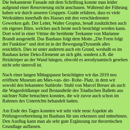
Die bekannteste Fassade mit dem Schriftzug konnte man leider
aufgrund einer Renovierung nicht anschauen. Während der Führung
haben wir durch unseren Gruppen- Guide erfahren, dass es viele
Werkstätten innerhalb des Hauses mit den verschiedensten
Gewerken gab. Der Leiter, Walter Gropius, besaß zusätzlichen auch
ein eigenes Büro, welches auch heute noch besichtigt werden kann.
Dort wird in einer Vitrine die berühmte Teekanne von Marianne
Brandt ausgestellt. Das Bauhaus folgt dem Motto „Die Form folgt
der Funktion“ und dort ist in der Bewegung/Dynamik alles
ersichtlich. Dies ist unter anderem auch ein Grund, weshalb es im
Bauhaus keine Deko-Elemente an sich gibt, sondern z.B. die
Heizkörper an der Wand hängen, obwohl es aerodynamisch gesehen
nicht sehr sinnvoll ist.
Nach einer langen Mittagspause besichtigten wir das 2019 neu
eröffnete Museum am Mies-van- der- Rohe- Platz, in dem wir
sowohl den bekannten Stahlrohr- Stuhl von Marcel Breuer als auch
die Wagenfeldlampe und Bestandteile des Triadischen Balletts aus
nächster Nähe betrachten konnten, die wir zuvor auch schon im
Rahmen des Unterrichts behandelt hatten.
Am Ende des Tages konnten wir sehr viele neue Aspekte als
Prüfungsvorbereitung im Bauhaus für uns erkennen und mitnehmen.
Den Ausflug kann man als sehr gute Ergänzung zur theoretischen
Grundlage auffassen.