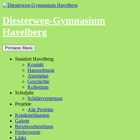
Zum
Inhalt
springen
Diesterweg-Gymnasium
Havelberg
Suchen
Primäres Menü
Standort Havelberg
Kontakt
Hausordnung
Alarmplan
Geschichte
Kollegium
Schuljahr
Schülervertretung
Projekte
Alle Projekte
Krankmeldungen
Galerie
Berufsvorbereitung
Förderverein
Links