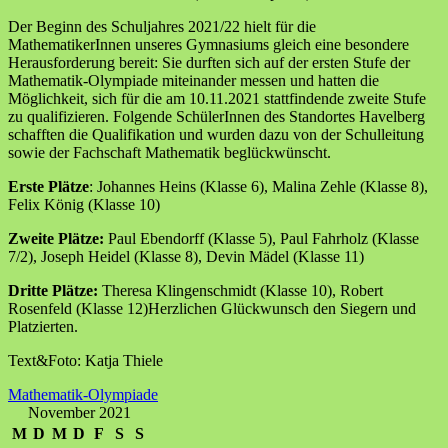
Der Beginn des Schuljahres 2021/22 hielt für die
MathematikerInnen unseres Gymnasiums gleich eine besondere
Herausforderung bereit: Sie durften sich auf der ersten Stufe der
Mathematik-Olympiade miteinander messen und hatten die
Möglichkeit, sich für die am 10.11.2021 stattfindende zweite Stufe
zu qualifizieren. Folgende SchülerInnen des Standortes Havelberg
schafften die Qualifikation und wurden dazu von der Schulleitung
sowie der Fachschaft Mathematik beglückwünscht.
Erste Plätze
: Johannes Heins (Klasse 6), Malina Zehle (Klasse 8),
Felix König (Klasse 10)
Zweite Plätze:
Paul Ebendorff (Klasse 5), Paul Fahrholz (Klasse
7/2), Joseph Heidel (Klasse 8), Devin Mädel (Klasse 11)
Dritte Plätze:
Theresa Klingenschmidt (Klasse 10), Robert
Rosenfeld (Klasse 12)
Herzlichen Glückwunsch den Siegern und
Platzierten.
Text&Foto: Katja Thiele
Mathematik-Olympiade
November 2021
M
D
M
D
F
S
S