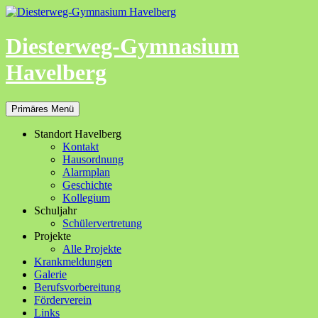
Zum
Inhalt
springen
Diesterweg-Gymnasium
Havelberg
Suchen
Primäres Menü
Standort Havelberg
Kontakt
Hausordnung
Alarmplan
Geschichte
Kollegium
Schuljahr
Schülervertretung
Projekte
Alle Projekte
Krankmeldungen
Galerie
Berufsvorbereitung
Förderverein
Links