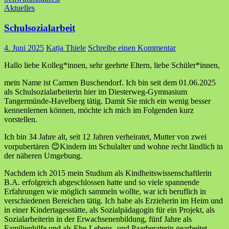
Aktuelles
Schulsozialarbeit
4. Juni 2025
Katja Thiele
Schreibe einen Kommentar
Hallo liebe Kolleg*innen, sehr geehrte Eltern, liebe Schüler*innen,
mein Name ist Carmen Buschendorf. Ich bin seit dem 01.06.2025
als Schulsozialarbeiterin hier im Diesterweg-Gymnasium
Tangermünde-Havelberg tätig. Damit Sie mich ein wenig besser
kennenlernen können, möchte ich mich im Folgenden kurz
vorstellen.
Ich bin 34 Jahre alt, seit 12 Jahren verheiratet, Mutter von zwei
vorpubertären 😊Kindern im Schulalter und wohne recht ländlich in
der näheren Umgebung.
Nachdem ich 2015 mein Studium als Kindheitswissenschaftlerin
B.A. erfolgreich abgeschlossen hatte und so viele spannende
Erfahrungen wie möglich sammeln wollte, war ich beruflich in
verschiedenen Bereichen tätig. Ich habe als Erzieherin im Heim und
in einer Kindertagesstätte, als Sozialpädagogin für ein Projekt, als
Sozialarbeiterin in der Erwachsenenbildung, fünf Jahre als
Familienhilfe und als Ehe-Lebens- und Paarberaterin gearbeitet.