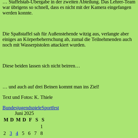
… Staffelstab-Übergabe in der zweiten Abteilung. Das Lehrer-Team
war übrigens so schnell, dass es nicht mit der Kamera eingefangen
werden konnte.
Die Spaßstaffel sah für Außenstehende witzig aus, verlangte aber
einiges an Körperbeherrschung ab, zumal die Teilnehmenden auch
noch mit Wasserpistolen attackiert wurden.
Diese beiden lassen sich nicht beirren…
… und auch auf drei Beinen kommt man ins Ziel!
Text und Fotos: K. Thiele
Bundesjugendspiele
Sportfest
Juni 2025
M
D
M
D
F
S
S
1
2
3
4
5
6
7
8