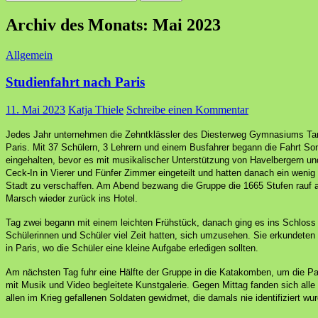
nach:
Archiv des Monats: Mai 2023
Allgemein
Studienfahrt nach Paris
11. Mai 2023
Katja Thiele
Schreibe einen Kommentar
Jedes Jahr unternehmen die Zehntklässler des Diesterweg Gymnasiums Tan
Paris.
Mit 37 Schülern, 3 Lehrern und einem Busfahrer begann die Fahrt Son
eingehalten, bevor es mit musikalischer Unterstützung von Havelbergern u
Ceck-In in Vierer und Fünfer Zimmer eingeteilt und hatten danach ein weni
Stadt zu verschaffen.
Am Abend bezwang die Gruppe die 1665 Stufen rauf a
Marsch wieder zurück ins Hotel.
Tag zwei begann mit einem leichten Frühstück, danach ging es ins Schloss
Schülerinnen und Schüler viel Zeit hatten, sich umzusehen. Sie erkundeten
in Paris, wo die Schüler eine kleine Aufgabe erledigen sollten.
Am nächsten Tag fuhr eine Hälfte der Gruppe in die Katakomben, um die Pa
mit Musik und Video begleitete Kunstgalerie.
Gegen Mittag fanden sich alle
allen im Krieg gefallenen Soldaten gewidmet, die damals nie identifiziert