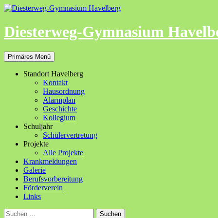
Zum
Inhalt
springen
Diesterweg-Gymnasium Havelb
Suchen
Primäres Menü
Standort Havelberg
Kontakt
Hausordnung
Alarmplan
Geschichte
Kollegium
Schuljahr
Schülervertretung
Projekte
Alle Projekte
Krankmeldungen
Galerie
Berufsvorbereitung
Förderverein
Links
Suchen