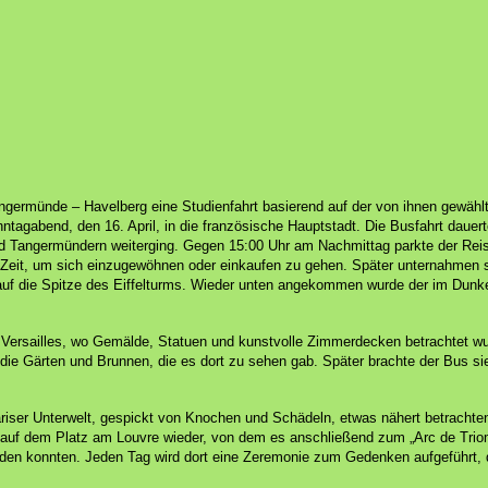
germünde – Havelberg eine Studienfahrt basierend auf der von ihnen gewäh
ntagabend, den 16. April, in die französische Hauptstadt.
Die Busfahrt dauer
nd Tangermündern weiterging.
Gegen 15:00 Uhr am Nachmittag parkte der Re
g Zeit, um sich einzugewöhnen oder einkaufen zu gehen.
Später unternahmen s
uf die Spitze des Eiffelturms. Wieder unten angekommen wurde der im Dunkel
 Versailles, wo Gemälde, Statuen und kunstvolle Zimmerdecken betrachtet wu
 die Gärten und Brunnen, die es dort zu sehen gab.
Später brachte der Bus si
riser Unterwelt, gespickt von Knochen und Schädeln, etwas nähert betracht
 auf dem Platz am Louvre wieder, von dem es anschließend zum „Arc de Triom
 wurden konnten. Jeden Tag wird dort eine Zeremonie zum Gedenken aufgeführt