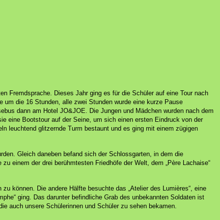
lten Fremdsprache.
Dieses Jahr ging es für die Schüler auf eine Tour nach
te um die 16 Stunden, alle zwei Stunden wurde eine kurze Pause
isebus dann am Hotel JO&JOE.
Die Jungen und Mädchen wurden nach dem
ie eine Bootstour auf der Seine, um sich einen ersten Eindruck von der
n leuchtend glitzernde Turm bestaunt und es ging mit einem zügigen
rden. Gleich daneben befand sich der Schlossgarten, in dem die
e zu einem der drei berühmtesten Friedhöfe der Welt, dem „Père Lachaise“
en zu können.
Die andere Hälfte besuchte das „Atelier des Lumières“, eine
phe“ ging. Das darunter befindliche Grab des unbekannten Soldaten ist
, die auch unsere Schülerinnen und Schüler zu sehen bekamen.