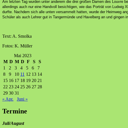
Am letzten Tag wurden unter anderem die drei großen Damen des Louvre bes
allerdings auch nur eine Handvoll besichtigen, wie das Porträt von Ludwig 
durfte. Nachdem sich alle unten versammelt hatten, wurde der Heimweg a
Schüler als auch Lehrer gut in Tangermünde und Havelberg an und gingen i
Text: A. Smolka
Fotos: K. Müller
Mai 2023
M
D
M
D
F
S
S
1
2
3
4
5
6
7
8
9
10
11
12
13
14
15
16
17
18
19
20
21
22
23
24
25
26
27
28
29
30
31
« Apr.
Juni »
Termine
Juli/August