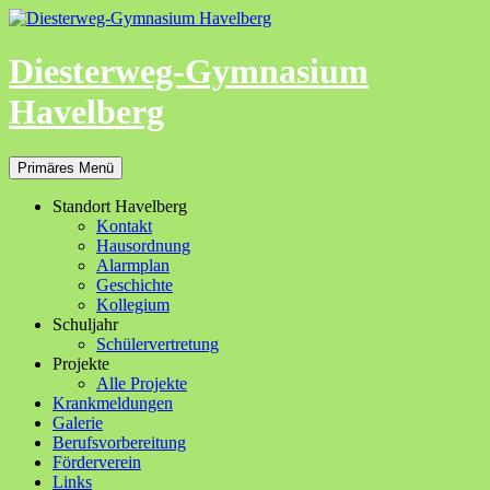
Zum
Inhalt
springen
Diesterweg-Gymnasium
Havelberg
Suchen
Primäres Menü
Standort Havelberg
Kontakt
Hausordnung
Alarmplan
Geschichte
Kollegium
Schuljahr
Schülervertretung
Projekte
Alle Projekte
Krankmeldungen
Galerie
Berufsvorbereitung
Förderverein
Links