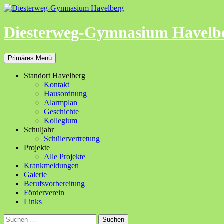
Zum
Inhalt
springen
Diesterweg-Gymnasium Havelb
Suchen
Primäres Menü
Standort Havelberg
Kontakt
Hausordnung
Alarmplan
Geschichte
Kollegium
Schuljahr
Schülervertretung
Projekte
Alle Projekte
Krankmeldungen
Galerie
Berufsvorbereitung
Förderverein
Links
Suchen