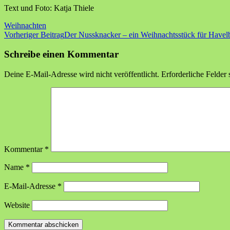
Text und Foto: Katja Thiele
Weihnachten
Beitragsnavigation
Vorheriger Beitrag
Der Nussknacker – ein Weihnachtsstück für Havel
Schreibe einen Kommentar
Deine E-Mail-Adresse wird nicht veröffentlicht.
Erforderliche Felder 
Kommentar
*
Name
*
E-Mail-Adresse
*
Website