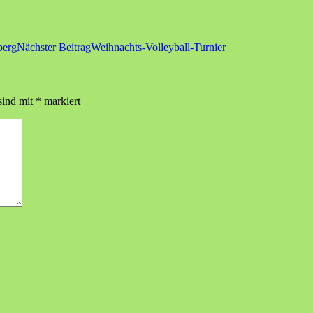
berg
Nächster Beitrag
Weihnachts-Volleyball-Turnier
sind mit
*
markiert