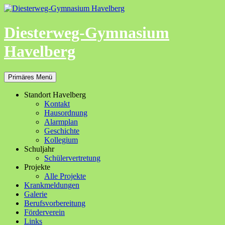
Zum
Inhalt
springen
Diesterweg-Gymnasium
Havelberg
Suchen
Primäres Menü
Standort Havelberg
Kontakt
Hausordnung
Alarmplan
Geschichte
Kollegium
Schuljahr
Schülervertretung
Projekte
Alle Projekte
Krankmeldungen
Galerie
Berufsvorbereitung
Förderverein
Links