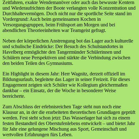
Zeitfahren, exakte Wendemanöver oder auch das bewusste Kentern
und Wiederaufrichten der Boote verlangten volle Konzentration und
Durchhaltevermögen. Doch nicht nur die sportliche Seite stand im
Vordergrund: Auch beim gemeinsamen Kochen in
Versorgungsgruppen, beim Frühsport am Morgen und bei
abendlichen Theorieeinheiten war Teamgeist gefragt.
Neben der körperlichen Anstrengung bot das Lager auch kulturelle
und schulische Eindrücke: Der Besuch des Schulstandortes in
Havelberg ermöglichte den Tangermünder Schülerinnen und
Schülern neue Perspektiven und stärkte die Verbindung zwischen
den beiden Teilen des Gymnasiums.
Ein Highlight in diesem Jahr: Herr Wagnitz, derzeit offiziell im
Bildungsurlaub, begleitete das Lager in seiner Freizeit. Für dieses
Engagement zeigten sich Schüler wie Kollegium gleichermaßen
dankbar – ein Einsatz, der die Woche in besonderer Weise
bereicherte.
Zum Abschluss der erlebnisreichen Tage steht nun noch eine
Klausur an, in der die erarbeiteten theoretischen Grundlagen geprüft
werden. Fest steht schon jetzt: Das Wasserlager hat sich zu einem
festen Bestandteil des Oberstufenlebens entwickelt – und bietet Jahr
für Jahr eine gelungene Mischung aus Sport, Gemeinschaft und
wertvollen Erfahrungen fürs Leben.