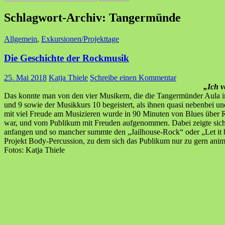
nach:
Schlagwort-Archiv: Tangermünde
Allgemein
,
Exkursionen/Projekttage
Die Geschichte der Rockmusik
25. Mai 2018
Katja Thiele
Schreibe einen Kommentar
„Ich v
Das konnte man von den vier Musikern, die die Tangermünder Aula in
und 9 sowie der Musikkurs 10 begeistert, als ihnen quasi nebenbei
mit viel Freude am Musizieren wurde in 90 Minuten von Blues über 
war, und vom Publikum mit Freuden aufgenommen. Dabei zeigte sich, d
anfangen und so mancher summte den „Jailhouse-Rock“ oder „Let it b
Projekt Body-Percussion, zu dem sich das Publikum nur zu gern animie
Fotos: Katja Thiele