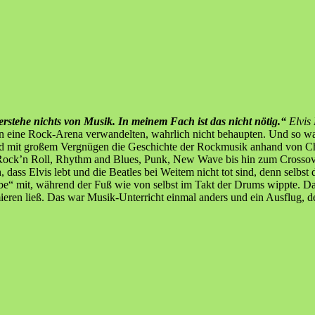
erstehe nichts von Musik. In meinem Fach ist das nicht nötig.“
Elvis 
 eine Rock-Arena verwandelten, wahrlich nicht behaupten. Und so ware
 und mit großem Vergnügen die Geschichte der Rockmusik anhand von 
Rock’n Roll, Rhythm and Blues, Punk, New Wave bis hin zum Crossover
ass Elvis lebt und die Beatles bei Weitem nicht tot sind, denn selbs
e“ mit, während der Fuß wie von selbst im Takt der Drums wippte. Das
ren ließ. Das war Musik-Unterricht einmal anders und ein Ausflug, der