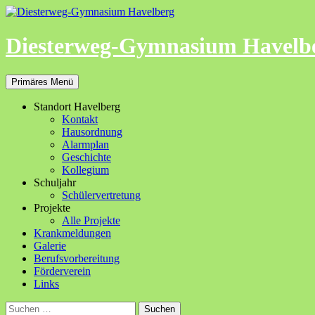
Zum
Inhalt
springen
Diesterweg-Gymnasium Havelb
Suchen
Primäres Menü
Standort Havelberg
Kontakt
Hausordnung
Alarmplan
Geschichte
Kollegium
Schuljahr
Schülervertretung
Projekte
Alle Projekte
Krankmeldungen
Galerie
Berufsvorbereitung
Förderverein
Links
Suchen