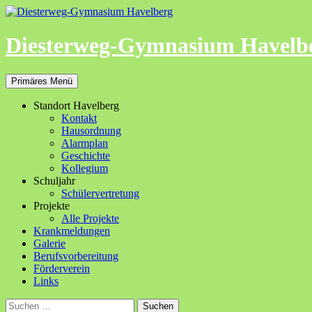
Zum
Inhalt
springen
Diesterweg-Gymnasium Havelb
Suchen
Primäres Menü
Standort Havelberg
Kontakt
Hausordnung
Alarmplan
Geschichte
Kollegium
Schuljahr
Schülervertretung
Projekte
Alle Projekte
Krankmeldungen
Galerie
Berufsvorbereitung
Förderverein
Links
Suchen