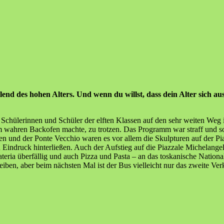
d des hohen Alters. Und wenn du willst, dass dein Alter sich aus W
 Schülerinnen und Schüler der elften Klassen auf den sehr weiten Weg
m wahren Backofen machte, zu trotzen. Das Programm war straff und s
und der Ponte Vecchio waren es vor allem die Skulpturen auf der Piaz
n Eindruck hinterließen. Auch der Aufstieg auf die Piazzale Michelangel
teria überfällig und auch Pizza und Pasta – an das toskanische National
eiben, aber beim nächsten Mal ist der Bus vielleicht nur das zweite Ve