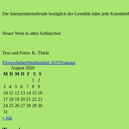
Die Interpretationsfreude bezüglich der Gemälde hätte jede Kunstlehr
Neuer Wein in alten Schläuchen
Text und Fotos: K. Thiele
Florenz
Italien
Studienfahrt 2025
Toskana
August 2026
M
D
M
D
F
S
S
1
2
3
4
5
6
7
8
9
10
11
12
13
14
15
16
17
18
19
20
21
22
23
24
25
26
27
28
29
30
31
« Juli