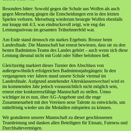
Besonders bitter: Sowohl gegen die Schule aus Wolfen als auch
gegen Merseburg gingen die Entscheidungen erst in den letzten
Spielen verloren. Merseburg wiederum besiegte Wolfen ebenfalls
nur knapp mit 4:3, was eindrucksvoll zeigt, wie eng das
Leistungsniveau im gesamten Teilnehmerfeld war.
Am Ende stand dennoch ein starkes Ergebnis: Bronze beim
Landesfinale. Die Mannschaft hat erneut bewiesen, dass sie zu den
besten Badminton-Teams des Landes gehört – auch wenn sich diese
Leistung diesmal nicht mit Gold oder Silber belohnen ließ.
Gleichzeitig markiert dieses Turnier den Abschluss von
außergewöhnlich erfolgreichen Badmintonjahrgängen: In den
vergangenen vier Jahren stand unsere Schule viermal im
Landesfinale. Aufgrund anstehender Altersklassenwechsel wird es
im kommenden Jahr jedoch voraussichtlich nicht möglich sein,
erneut eine konkurrenzfähige Mannschaft zu stellen. Umso
wichtiger ist es nun, über AG-Angebote und die enge
Zusammenarbeit mit den Vereinen neue Talente zu entwickeln, um
mittelfristig wieder um die Medaillen mitspielen zu können.
Wir gratulieren unserer Mannschaft zu dieser geschlossenen
Teamleistung und danken allen Beteiligten für Einsatz, Fairness und
Durchhaltevermögen.