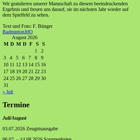
Wir gratulieren unserer Mannschaft zu diesem beeindruckenden
Ergebnis und freuen uns darauf, sie im nächsten Jahr wieder auf
dem Spielfeld zu sehen.
Text und Foto: F. Bünger
Badminton
JtfO
August 2026
M
D
M
D
F
S
S
1
2
3
4
5
6
7
8
9
10
11
12
13
14
15
16
17
18
19
20
21
22
23
24
25
26
27
28
29
30
31
« Juli
Termine
Juli/August
03.07.2026 Zeugnisausgabe
06.07. – 14.08.2026 Sommerferien