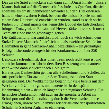
Das zweite Spiel entwickelte sich dann zum „Quasi-Finale“: Unsere
Mannschaft traf auf die Gemeinschaftsschule aus Querfurt, die sich
ebenfalls als ernstzunehmender Anwärter auf den Titel erwiesen
hatte. In einem wahren Krimi, bei dem die meisten Spiele nur mit
einem Satz Unterschied entschieden wurden, stand es nach sechs
Partien 3:3. Damit musste das gemischte Doppel die Entscheidung
bringen. Trotz großem Einsatz und Nervenstärke musste sich unser
Team am Ende knapp geschlagen geben.
Die Enttäuschung war zunächst groß, doch sie wich schnell dem
Stolz: Unsere Mannschaft darf sich nun als zweitbeste Schule im
Badminton in ganz Sachsen-Anhalt bezeichnen – ein großartiger
Erfolg, insbesondere angesichts der Konkurrenz von über 250
Schulen.
Besonders erfreulich ist, dass unser Team noch recht jung ist und
somit im kommenden Jahr in derselben Besetzung erneut antreten
kann – und dann vielleicht nach Gold greift.
Ein riesiges Dankeschön geht an alle Schülerinnen und Schüler, die
mit sportlichem Einsatz und großem Teamgeist an den Start
gegangen sind. Der Wettkampftag begann für viele bereits mit dem
Wecker vor 6 Uhr morgens und dauerte bis in den späten
Nachmittag hinein – deutlich länger als ein regulärer Schultag. Ein
herzliches Dankeschön geht auch an die engagierte Arbeit im
Schulsport und die Unterstützung durch die Vereinsarbeit, die es
ermöglichen, unsere Schule immer wieder als eine der sportlichsten
Schulen in Sachsen-Anhalt zu etablieren.