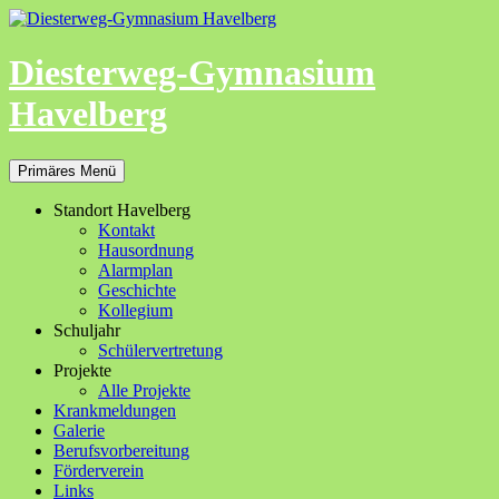
Zum
Inhalt
springen
Diesterweg-Gymnasium
Havelberg
Suchen
Primäres Menü
Standort Havelberg
Kontakt
Hausordnung
Alarmplan
Geschichte
Kollegium
Schuljahr
Schülervertretung
Projekte
Alle Projekte
Krankmeldungen
Galerie
Berufsvorbereitung
Förderverein
Links