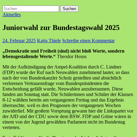
Suchen
nach:
Aktuelles
Juniorwahl zur Bundestagswahl 2025
24. Februar 2025
Katja Thiele
Schreibe einen Kommentar
„Demokratie und Freiheit (sind) nicht bloß Worte, sondern
lebensgestaltende Werte.“
Theodor Heuss
Mit der Aufkündigung der Ampel-Koalition durch C. Lindner
(FDP) wurde der Ruf nach Neuwahlen zunehmend lauter, so dass
nach der von Bundeskanzler Scholz gestellten und absichtlich
verlorenen Vertrauensfrage vom Bundespräsidenten die
Entscheidung gefällt wurde, Neuwahlen anzuberaumen. Diese
fanden am Sonntag statt. Die Schülerinnen und Schüler der Klassen
8-12 wählten bereits am vergangenen Freitag und das Ergebnis
überraschte, weil es den Prognosen der vergangenen Wochen
zuwiderlief. Mit großem Vorsprung gewann hier die Linkspartei vor
der AfD und der CDU sowie dem BSW. FDP und Grüne wären in
einem von der Jugend gewählten Parlament nicht im Bundestag
vertreten.