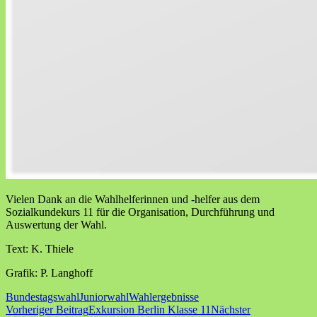
Vielen Dank an die Wahlhelferinnen und -helfer aus dem
Sozialkundekurs 11 für die Organisation, Durchführung und
Auswertung der Wahl.
Text: K. Thiele
Grafik: P. Langhoff
Bundestagswahl
Juniorwahl
Wahlergebnisse
Beitragsnavigation
Vorheriger Beitrag
Exkursion Berlin Klasse 11
Nächster