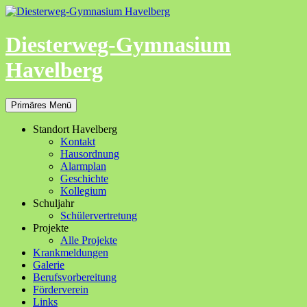
Zum
Inhalt
springen
Diesterweg-Gymnasium
Havelberg
Suchen
Primäres Menü
Standort Havelberg
Kontakt
Hausordnung
Alarmplan
Geschichte
Kollegium
Schuljahr
Schülervertretung
Projekte
Alle Projekte
Krankmeldungen
Galerie
Berufsvorbereitung
Förderverein
Links