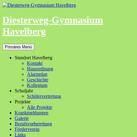
Zum
Inhalt
springen
Diesterweg-Gymnasium
Havelberg
Suchen
Primäres Menü
Standort Havelberg
Kontakt
Hausordnung
Alarmplan
Geschichte
Kollegium
Schuljahr
Schülervertretung
Projekte
Alle Projekte
Krankmeldungen
Galerie
Berufsvorbereitung
Förderverein
Links