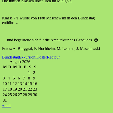
Die fünften Klassen übten sich im Minigolf.
Klasse 7/1 wurde von Frau Maschewski in den Bundestag
entführt…
… und begeisterte sich für die Architektur des Gebäudes. 😉
Fotos: A. Burggraf, F. Hochheim, M. Lemme, J. Maschewski
Bundestag
Exkursion
Kloster
Radtour
August 2026
M
D
M
D
F
S
S
1
2
3
4
5
6
7
8
9
10
11
12
13
14
15
16
17
18
19
20
21
22
23
24
25
26
27
28
29
30
31
« Juli