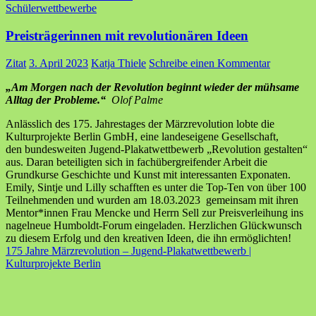
Schülerwettbewerbe
Preisträgerinnen mit revolutionären Ideen
Zitat
3. April 2023
Katja Thiele
Schreibe einen Kommentar
„Am Morgen nach der Revolution beginnt wieder der mühsame
Alltag der Probleme.“
Olof Palme
Anlässlich des 175. Jahrestages der Märzrevolution lobte die
Kulturprojekte Berlin GmbH, eine landeseigene Gesellschaft,
den bundesweiten Jugend-Plakatwettbewerb „Revolution gestalten“
aus. Daran beteiligten sich in fachübergreifender Arbeit die
Grundkurse Geschichte und Kunst mit interessanten Exponaten.
Emily, Sintje und Lilly schafften es unter die Top-Ten von über 100
Teilnehmenden und wurden am 18.03.2023 gemeinsam mit ihren
Mentor*innen Frau Mencke und Herrn Sell zur Preisverleihung ins
nagelneue Humboldt-Forum eingeladen. Herzlichen Glückwunsch
zu diesem Erfolg und den kreativen Ideen, die ihn ermöglichten!
175 Jahre Märzrevolution – Jugend-Plakatwettbewerb |
Kulturprojekte Berlin