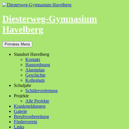
Zum
Inhalt
springen
Diesterweg-Gymnasium
Havelberg
Suchen
Primäres Menü
Standort Havelberg
Kontakt
Hausordnung
Alarmplan
Geschichte
Kollegium
Schuljahr
Schülervertretung
Projekte
Alle Projekte
Krankmeldungen
Galerie
Berufsvorbereitung
Förderverein
Links