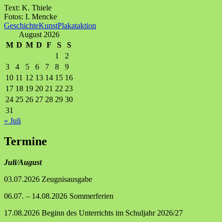
Text: K. Thiele
Fotos: I. Mencke
Geschichte
Kunst
Plakataktion
August 2026
M
D
M
D
F
S
S
1
2
3
4
5
6
7
8
9
10
11
12
13
14
15
16
17
18
19
20
21
22
23
24
25
26
27
28
29
30
31
« Juli
Termine
Juli/August
03.07.2026 Zeugnisausgabe
06.07. – 14.08.2026 Sommerferien
17.08.2026 Beginn des Unterrichts im Schuljahr 2026/27