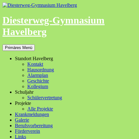
Zum
Inhalt
springen
Diesterweg-Gymnasium
Havelberg
Suchen
Primäres Menü
Standort Havelberg
Kontakt
Hausordnung
Alarmplan
Geschichte
Kollegium
Schuljahr
Schülervertretung
Projekte
Alle Projekte
Krankmeldungen
Galerie
Berufsvorbereitung
Förderverein
Links