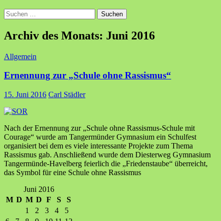
Suchen
nach:
Archiv des Monats: Juni 2016
Allgemein
Ernennung zur „Schule ohne Rassismus“
15. Juni 2016
Carl Städler
Nach der Ernennung zur „Schule ohne Rassismus-Schule mit
Courage“ wurde am Tangermünder Gymnasium ein Schulfest
organisiert bei dem es viele interessante Projekte zum Thema
Rassismus gab. Anschließend wurde dem Diesterweg Gymnasium
Tangermünde-Havelberg feierlich die „Friedenstaube“ überreicht,
das Symbol für eine Schule ohne Rassismus
Juni 2016
M
D
M
D
F
S
S
1
2
3
4
5