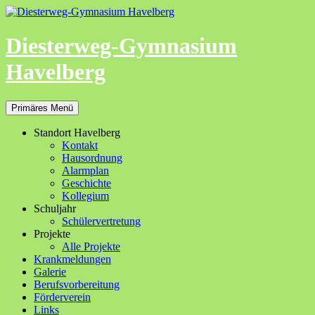
Zum
Inhalt
springen
Diesterweg-Gymnasium
Havelberg
Suchen
Primäres Menü
Standort Havelberg
Kontakt
Hausordnung
Alarmplan
Geschichte
Kollegium
Schuljahr
Schülervertretung
Projekte
Alle Projekte
Krankmeldungen
Galerie
Berufsvorbereitung
Förderverein
Links