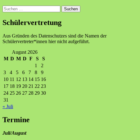
Suchen
nach:
Schülervertretung
Aus Gründen des Datenschutzes sind die Namen der
Schülervertreter*innen hier nicht aufgeführt.
August 2026
M
D
M
D
F
S
S
1
2
3
4
5
6
7
8
9
10
11
12
13
14
15
16
17
18
19
20
21
22
23
24
25
26
27
28
29
30
31
« Juli
Termine
Juli/August