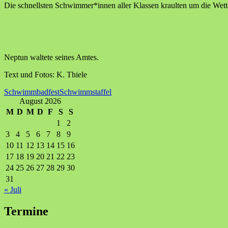
Die schnellsten Schwimmer*innen aller Klassen kraulten um die Wett
Neptun waltete seines Amtes.
Text und Fotos: K. Thiele
Schwimmbadfest
Schwimmstaffel
August 2026
M
D
M
D
F
S
S
1
2
3
4
5
6
7
8
9
10
11
12
13
14
15
16
17
18
19
20
21
22
23
24
25
26
27
28
29
30
31
« Juli
Termine