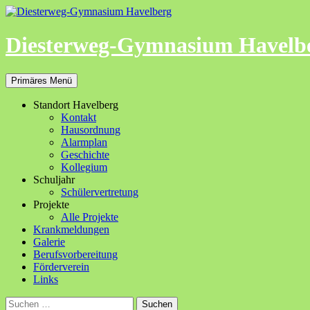
Zum
Inhalt
springen
Diesterweg-Gymnasium Havelb
Suchen
Primäres Menü
Standort Havelberg
Kontakt
Hausordnung
Alarmplan
Geschichte
Kollegium
Schuljahr
Schülervertretung
Projekte
Alle Projekte
Krankmeldungen
Galerie
Berufsvorbereitung
Förderverein
Links
Suchen