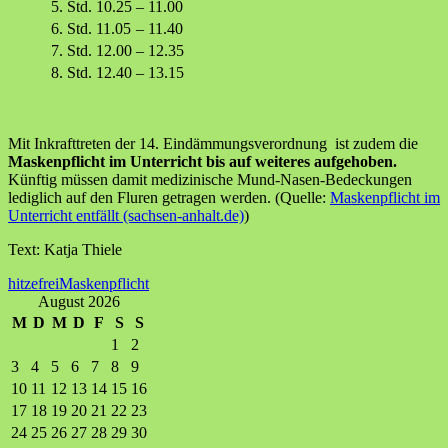
5. Std.
10.25
–
11.00
6. Std.
11.05
–
11.40
7. Std.
12.00
–
12.35
8. Std.
12.40
–
13.15
Mit Inkrafttreten der 14. Eindämmungsverordnung ist zudem die
Maskenpflicht im Unterricht bis auf weiteres aufgehoben.
Künftig müssen damit medizinische Mund-​Nasen-Bedeckungen
lediglich auf den Fluren getragen werden. (Quelle:
Maskenpflicht im
Unterricht entfällt (sachsen-anhalt.de)
)
Text: Katja Thiele
hitzefrei
Maskenpflicht
August 2026
M
D
M
D
F
S
S
1
2
3
4
5
6
7
8
9
10
11
12
13
14
15
16
17
18
19
20
21
22
23
24
25
26
27
28
29
30