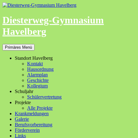
Zum
Inhalt
springen
Diesterweg-Gymnasium
Havelberg
Suchen
Primäres Menü
Standort Havelberg
Kontakt
Hausordnung
Alarmplan
Geschichte
Kollegium
Schuljahr
Schülervertretung
Projekte
Alle Projekte
Krankmeldungen
Galerie
Berufsvorbereitung
Förderverein
Links