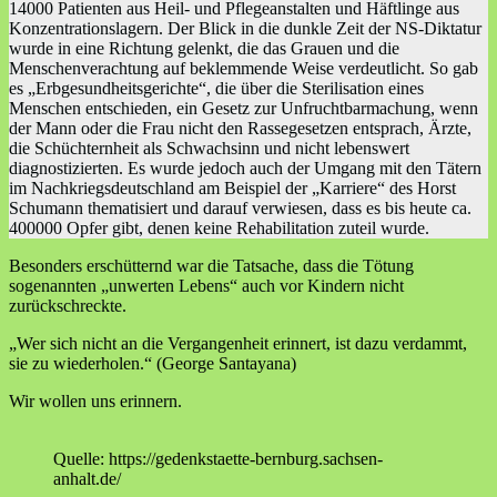
14000 Patienten aus Heil- und Pflegeanstalten und Häftlinge aus
Konzentrationslagern. Der Blick in die dunkle Zeit der NS-Diktatur
wurde in eine Richtung gelenkt, die das Grauen und die
Menschenverachtung auf beklemmende Weise verdeutlicht. So gab
es „Erbgesundheitsgerichte“, die über die Sterilisation eines
Menschen entschieden, ein Gesetz zur Unfruchtbarmachung, wenn
der Mann oder die Frau nicht den Rassegesetzen entsprach, Ärzte,
die Schüchternheit als Schwachsinn und nicht lebenswert
diagnostizierten. Es wurde jedoch auch der Umgang mit den Tätern
im Nachkriegsdeutschland am Beispiel der „Karriere“ des Horst
Schumann thematisiert und darauf verwiesen, dass es bis heute ca.
400000 Opfer gibt, denen keine Rehabilitation zuteil wurde.
Besonders erschütternd war die Tatsache, dass die Tötung
sogenannten „unwerten Lebens“ auch vor Kindern nicht
zurückschreckte.
„Wer sich nicht an die Vergangenheit erinnert, ist dazu verdammt,
sie zu wiederholen.“ (George Santayana)
Wir wollen uns erinnern.
Quelle: https://gedenkstaette-bernburg.sachsen-
anhalt.de/