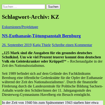
Suchen
nach:
Schlagwort-Archiv: KZ
Exkursionen/Projekttage
NS-Euthanasie-Tötungsanstalt Bernburg
26. September 2019
Katja Thiele
Schreibe einen Kommentar
„125 Mark sind die Ausgaben für ein gesundes deutsches
Schulkind. Um wie viel Prozent teuerer kommt dem deutschen
Volk ein Geisteskranker oder Krüppel?“ –
Rechenaufgabe in der
Zeit des Nationalsozialismus.
Seit 1989 befindet sich auf dem Gelände des Fachklinikums
Bernburg eine öffentliche Gedenkstätte für die Opfer der Euthanasie
während der Zeit des Nationalsozialismus‘. Durch die finanzielle
Förderung durch die Landeszentrale für Politische Bildung Sachsen-
Anhalts wurde den Schüler/innen der 11. Jahrgangsstufe des
Diesterweg-Gymnasiums Havelberg ein Besuch ermöglicht.
In der Zeit von 1940 bis zum Spätsommer 1943 starben hier etwa