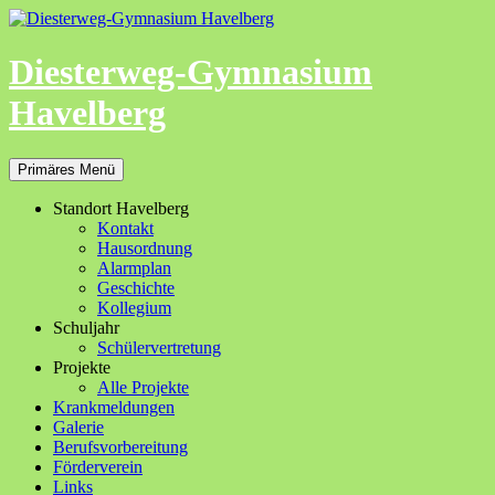
Zum
Inhalt
springen
Diesterweg-Gymnasium
Havelberg
Suchen
Primäres Menü
Standort Havelberg
Kontakt
Hausordnung
Alarmplan
Geschichte
Kollegium
Schuljahr
Schülervertretung
Projekte
Alle Projekte
Krankmeldungen
Galerie
Berufsvorbereitung
Förderverein
Links