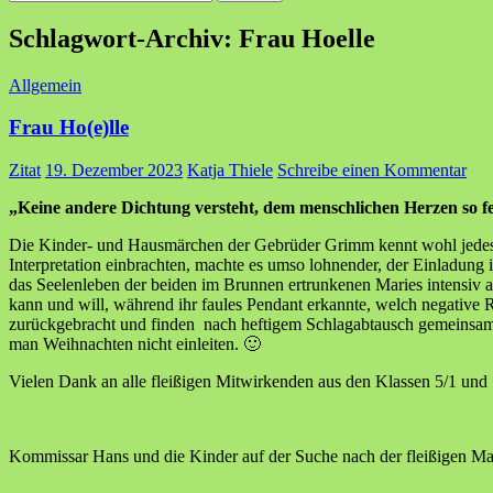
nach:
Schlagwort-Archiv: Frau Hoelle
Allgemein
Frau Ho(e)lle
Zitat
19. Dezember 2023
Katja Thiele
Schreibe einen Kommentar
„Keine andere Dichtung versteht, dem menschlichen Herzen so f
Die Kinder- und Hausmärchen der Gebrüder Grimm kennt wohl jedes Ki
Interpretation einbrachten, machte es umso lohnender, der Einladung 
das Seelenleben der beiden im Brunnen ertrunkenen Maries intensiv aus
kann und will, während ihr faules Pendant erkannte, welch negative 
zurückgebracht und finden nach heftigem Schlagabtausch gemeinsam 
man Weihnachten nicht einleiten. 🙂
Vielen Dank an alle fleißigen Mitwirkenden aus den Klassen 5/1 und
Kommissar Hans und die Kinder auf der Suche nach der fleißigen Marie