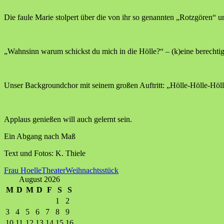
Die faule Marie stolpert über die von ihr so genannten „Rotzgören“ un
„Wahnsinn warum schickst du mich in die Hölle?“ – (k)eine berecht
Unser Backgroundchor mit seinem großen Auftritt: „Hölle-Hölle-Höll
Applaus genießen will auch gelernt sein.
Ein Abgang nach Maß
Text und Fotos: K. Thiele
Frau Hoelle
Theater
Weihnachtsstück
August 2026
M
D
M
D
F
S
S
1
2
3
4
5
6
7
8
9
10
11
12
13
14
15
16