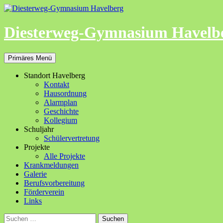
Zum
Inhalt
springen
Diesterweg-Gymnasium Havelb
Suchen
Primäres Menü
Standort Havelberg
Kontakt
Hausordnung
Alarmplan
Geschichte
Kollegium
Schuljahr
Schülervertretung
Projekte
Alle Projekte
Krankmeldungen
Galerie
Berufsvorbereitung
Förderverein
Links
Suchen