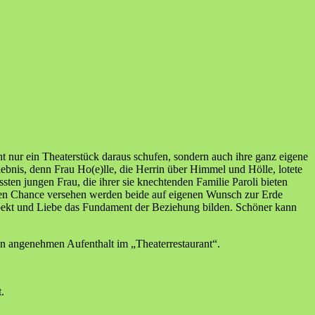
 nur ein Theaterstück daraus schufen, sondern auch ihre ganz eigene
ebnis, denn Frau Ho(e)lle, die Herrin über Himmel und Hölle, lotete
sten jungen Frau, die ihrer sie knechtenden Familie Paroli bieten
eiten Chance versehen werden beide auf eigenen Wunsch zur Erde
spekt und Liebe das Fundament der Beziehung bilden. Schöner kann
en angenehmen Aufenthalt im „Theaterrestaurant“.
.