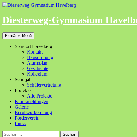
Zum
Inhalt
springen
Diesterweg-Gymnasium Havelb
Suchen
Primäres Menü
Standort Havelberg
Kontakt
Hausordnung
Alarmplan
Geschichte
Kollegium
Schuljahr
Schülervertretung
Projekte
Alle Projekte
Krankmeldungen
Galerie
Berufsvorbereitung
Förderverein
Links
Suchen