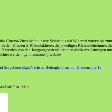
s Corona-Virus bleibt unsere Schule bis auf Widerruf vorerst bis zum
 In den Klassen 5-10 kontaktieren die jeweiligen Klassenleiterinnen d
12 werden von den Jahrgangsstufenleiterinnen direkt mit Aufträgen und 
gerichtet werden: gymnasiumhv@web.de
und Sorgeberechtigte
Nächster Beitrag
Information Klassenstufe 12
sind mit
*
markiert