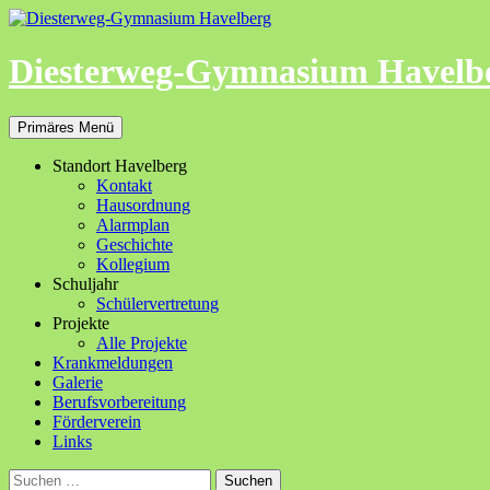
Zum
Inhalt
springen
Diesterweg-Gymnasium Havelb
Suchen
Primäres Menü
Standort Havelberg
Kontakt
Hausordnung
Alarmplan
Geschichte
Kollegium
Schuljahr
Schülervertretung
Projekte
Alle Projekte
Krankmeldungen
Galerie
Berufsvorbereitung
Förderverein
Links
Suchen