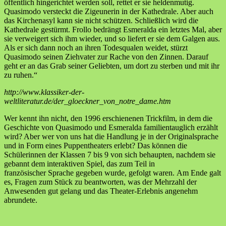
öffentlich hingerichtet werden soll, rettet er sie heldenmutig.
Quasimodo versteckt die Zigeunerin in der Kathedrale. Aber auch
das Kirchenasyl kann sie nicht schützen. Schließlich wird die
Kathedrale gestürmt. Frollo bedrängt Esmeralda ein letztes Mal, aber
sie verweigert sich ihm wieder, und so liefert er sie dem Galgen aus.
Als er sich dann noch an ihren Todesqualen weidet, stürzt
Quasimodo seinen Ziehvater zur Rache von den Zinnen. Darauf
geht er an das Grab seiner Geliebten, um dort zu sterben und mit ihr
zu ruhen.“
http://www.klassiker-der-
weltliteratur.de/der_gloeckner_von_notre_dame.htm
Wer kennt ihn nicht, den 1996 erschienenen Trickfilm, in dem die
Geschichte von Quasimodo und Esmeralda familientauglich erzählt
wird? Aber wer von uns hat die Handlung je in der Originalsprache
und in Form eines Puppentheaters erlebt? Das können die
Schülerinnen der Klassen 7 bis 9 von sich behaupten, nachdem sie
gebannt dem interaktiven Spiel, das zum Teil in
französischer Sprache gegeben wurde, gefolgt waren. Am Ende galt
es, Fragen zum Stück zu beantworten, was der Mehrzahl der
Anwesenden gut gelang und das Theater-Erlebnis angenehm
abrundete.