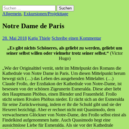
Suchen
nach:
Allgemein
,
Exkursionen/Projekttage
Notre Dame de Paris
28. Mai 2018
Katja Thiele
Schreibe einen Kommentar
„Es gibt nichts Schöneres, als geliebt zu werden, geliebt um
seiner selbst willen oder vielmehr trotz seiner selbst.“
(Victor
Hugo)
„Wie der Originaltitel verrät, steht im Mittelpunkt des Romans die
Kathedrale von Notre Dame in Paris. Um diesen Mittelpunkt herum
bewegt sich (…) das Leben des ausgehenden Mittelalter. (…)
Claude Frollo, der Erzdiakon der Kathedrale von Notre-Dame, ist
besessen von der schönen Zigeunerin Esmeralda. Diese aber liebt
den Hauptmann Phöbus, einen Blender und Frauenheld. Frollo
sticht seinen Rivalen Phöbus nieder. Er rächt sich an der Esmeralda
für seine Zurückweisung, indem er ihr die Schuld gibt und sie der
Hexerei bezichtigt. Aber er rechnet nicht mit Quasimodo, dem
verwachsenen Glöckner von Notre-Dame, den Frollo selbst einst als
Findelkind aufgenommen hatte. Auch Quasimodo hegt eine
aussichtslose Liebe für Esmeralda. Als sie vor der Kathedrale