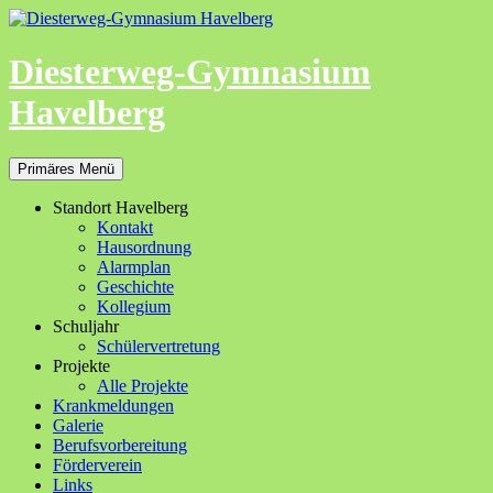
Zum
Inhalt
springen
Diesterweg-Gymnasium
Havelberg
Suchen
Primäres Menü
Standort Havelberg
Kontakt
Hausordnung
Alarmplan
Geschichte
Kollegium
Schuljahr
Schülervertretung
Projekte
Alle Projekte
Krankmeldungen
Galerie
Berufsvorbereitung
Förderverein
Links