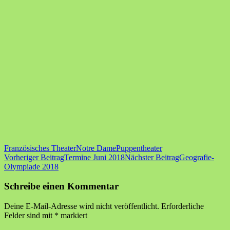
Französisches Theater
Notre Dame
Puppentheater
Beitragsnavigation
Vorheriger Beitrag
Termine Juni 2018
Nächster Beitrag
Geografie-
Olympiade 2018
Schreibe einen Kommentar
Deine E-Mail-Adresse wird nicht veröffentlicht.
Erforderliche
Felder sind mit
*
markiert