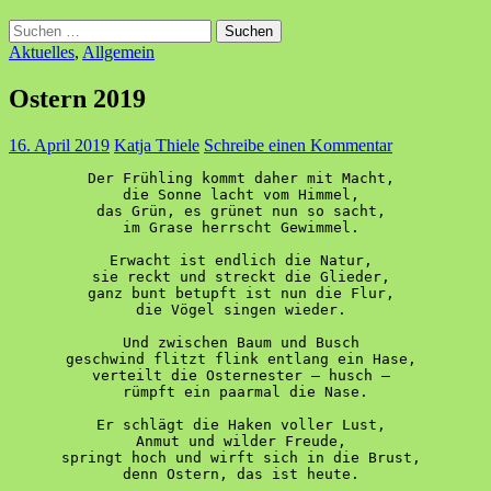
Suchen
nach:
Aktuelles
,
Allgemein
Ostern 2019
16. April 2019
Katja Thiele
Schreibe einen Kommentar
Der Frühling kommt daher mit Macht, 
die Sonne lacht vom Himmel, 
das Grün, es grünet nun so sacht, 
im Grase herrscht Gewimmel. 
Erwacht ist endlich die Natur, 
sie reckt und streckt die Glieder, 
ganz bunt betupft ist nun die Flur, 
die Vögel singen wieder. 
Und zwischen Baum und Busch 
geschwind flitzt flink entlang ein Hase, 
verteilt die Osternester – husch – 
 rümpft ein paarmal die Nase. 
Er schlägt die Haken voller Lust, 
Anmut und wilder Freude, 
springt hoch und wirft sich in die Brust, 
denn Ostern, das ist heute. 