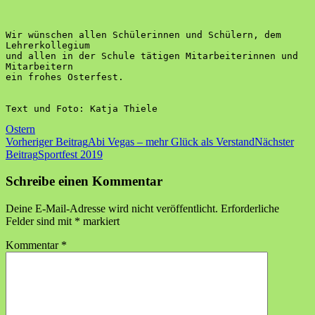
Wir wünschen allen Schülerinnen und Schülern, dem 
Lehrerkollegium 
und allen in der Schule tätigen Mitarbeiterinnen und 
Mitarbeitern 
ein frohes Osterfest. 
Text und Foto: Katja Thiele
Ostern
Beitragsnavigation
Vorheriger Beitrag
Abi Vegas – mehr Glück als Verstand
Nächster
Beitrag
Sportfest 2019
Schreibe einen Kommentar
Deine E-Mail-Adresse wird nicht veröffentlicht.
Erforderliche
Felder sind mit
*
markiert
Kommentar
*