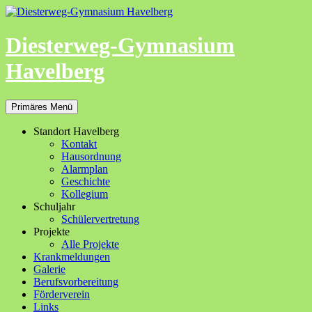
Zum
Inhalt
springen
Diesterweg-Gymnasium
Havelberg
Suchen
Primäres Menü
Standort Havelberg
Kontakt
Hausordnung
Alarmplan
Geschichte
Kollegium
Schuljahr
Schülervertretung
Projekte
Alle Projekte
Krankmeldungen
Galerie
Berufsvorbereitung
Förderverein
Links